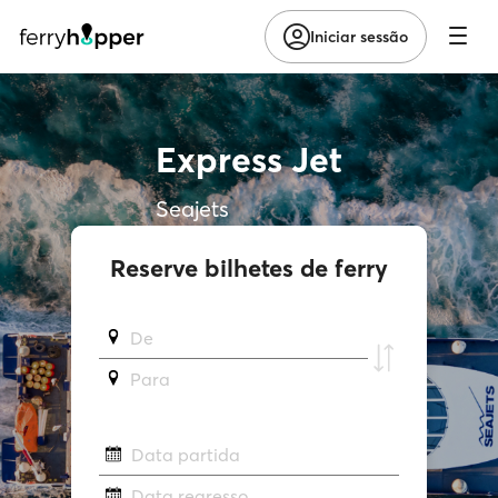
Iniciar sessão
Express Jet
Seajets
Reserve bilhetes de ferry
De
Para
Data partida
Data regresso