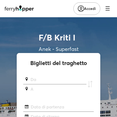
Accedi
F/B Kriti I
Anek - Superfast
Biglietti del traghetto
Da
A
Data di partenza
Data di ritorno