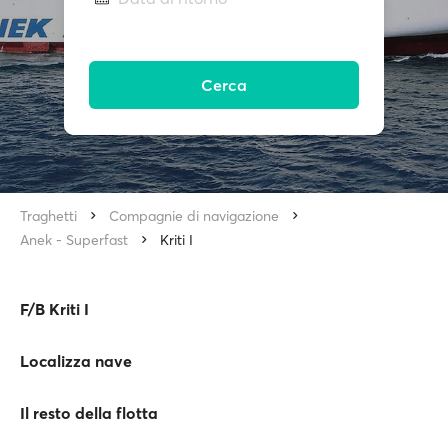
Cerca
Traghetti
Compagnie di navigazione
Anek - Superfast
Kriti I
F/B Kriti I
Localizza nave
Il resto della flotta