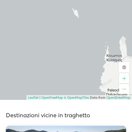
Leaflet
|
OpenFreeMap
© OpenMapTiles
Data from
OpenStreetMap
Destinazioni vicine in traghetto