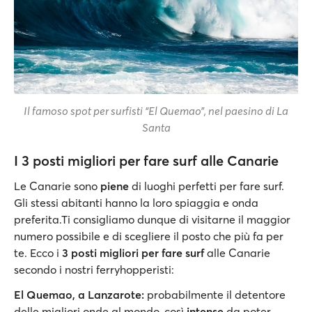
Il famoso spot per surfisti “El Quemao”, nel paesino di La
Santa
I 3 posti migliori per fare surf alle Canarie
Le Canarie sono
piene
di luoghi perfetti per fare surf.
Gli stessi abitanti hanno la loro spiaggia e onda
preferita.Ti consigliamo dunque di visitarne il maggior
numero possibile e di scegliere il posto che più fa per
te. Ecco i
3 posti migliori per fare surf
alle Canarie
secondo i nostri ferryhopperisti:
El Quemao, a Lanzarote:
probabilmente il detentore
delle migliori onde al mondo, così
intense
da poter