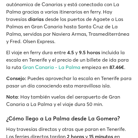
autónomica de Canarias y está conectada con La
Palma gracias a varios itinerarios en ferry. Hay
travesías
diarias
desde los puertos de Agaete o Las
Palmas en Gran Canaria hasta Santa Cruz de La
Palma, servidas por Naviera Armas, Trasmediterránea
y Fred. Olsen Express.
El viaje en ferry dura entre
4.5
y
9.5
horas
incluida la
escala en Tenerife y el precio de un billete de ida para
la ruta
Gran Canaria - La Palma
empieza en
87.46€
.
Consejo:
Puedes aprovechar la escala en Tenerife para
pasar un día conociendo esta maravillosa isla.
Nota
: Hay también vuelos del aeropuerto de Gran
Canaria a La Palma y el viaje dura 50 min.
¿Cómo llego a La Palma desde La Gomera?
Hay travesías directas y otras que paran en Tenerife.
Los ferries directos tardan
2 horas
y
15 minutos
en