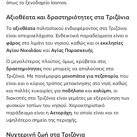
όπως το ξενοδοχείο Iasmos.
Αξιοθέατα και δραστηριότητες στα Τριζόνια
Τα
αξιοθέατα
πολιτιστικού ενδιαφέροντος στα Τριζόνια
είναι απειροελάχιστα. Ενδεικτικά παραδείγματα είναι ο
φάρος
στο λιμάνι του νησιού, καθώς και οι
εκκλησίες
Αγίου
Νικολάου
και
Αγίας Παρασκευής
.
Ο μεγαλύτερος πλούτος, όμως, κρύβεται στις
δραστηριότητες
που μπορείς να απολαύσεις στα
Τριζόνια. Με πανέμορφα
μονοπάτια για πεζοπορία
, που
είναι και ο κύριος τρόπος μετακίνησης στο νησί, καθώς
και πολλές ευκαιρίες για
ποδήλατο
και
κολύμπι
, οι
διακοπές στα Τριζόνια είναι γεμάτες με εξερεύνηση των
φυσικών τοπίων του νησιού. Χαρακτηριστικό
παράδειγμα είναι η
Αετοράχη
, το οποίο είναι και το
υψηλότερο σημείο της περιοχής.
Νυχτερινή ζωή στα Τριζόνια