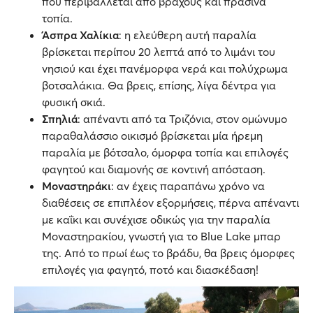
που περιβάλλεται από βράχους και πράσινα
τοπία.
Άσπρα Χαλίκια
: η ελεύθερη αυτή παραλία
βρίσκεται περίπου 20 λεπτά από το λιμάνι του
νησιού και έχει πανέμορφα νερά και πολύχρωμα
βοτσαλάκια. Θα βρεις, επίσης, λίγα δέντρα για
φυσική σκιά.
Σπηλιά
: απέναντι από τα Τριζόνια, στον ομώνυμο
παραθαλάσσιο οικισμό βρίσκεται μία ήρεμη
παραλία με βότσαλο, όμορφα τοπία και επιλογές
φαγητού και διαμονής σε κοντινή απόσταση.
Μοναστηράκι
: αν έχεις παραπάνω χρόνο να
διαθέσεις σε επιπλέον εξορμήσεις, πέρνα απέναντι
με καΐκι και συνέχισε οδικώς για την παραλία
Μοναστηρακίου, γνωστή για το Blue Lake μπαρ
της. Από το πρωί έως το βράδυ, θα βρεις όμορφες
επιλογές για φαγητό, ποτό και διασκέδαση!