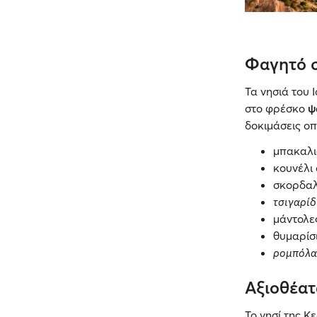
Φαγητό 
Τα νησιά του 
στο φρέσκο
ψ
δοκιμάσεις ο
μπακαλι
κουνέλι
σκορδαλ
τσιγαρί
μάντολε
θυμαρίσι
ρομπόλα
Αξιοθέατ
Το νησί της Κ