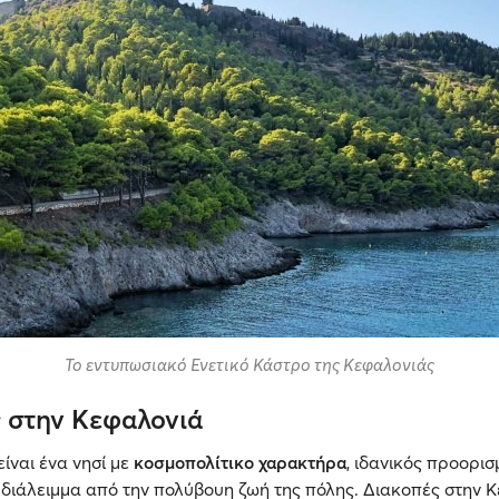
Το εντυπωσιακό Ενετικό Κάστρο της Κεφαλονιάς
 στην Κεφαλονιά
ίναι ένα νησί με
κοσμοπολίτικο χαρακτήρα
, ιδανικός προορισ
 διάλειμμα από την πολύβουη ζωή της πόλης. Διακοπές στην 