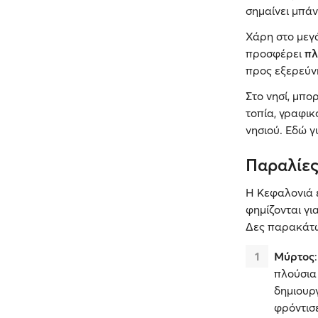
σημαίνει μπάν
Χάρη στο μεγά
προσφέρει
πλ
προς εξερεύνη
Στο νησί, μπο
τοπία, γραφικ
νησιού. Εδώ γ
Παραλίες
Η Κεφαλονιά 
φημίζονται γι
Δες παρακάτω
Μύρτος
πλούσια
δημιουργ
φρόντισε