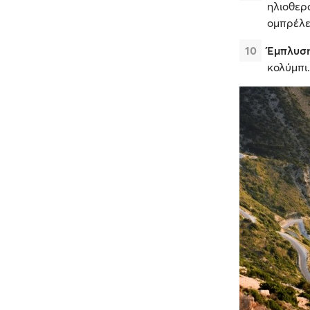
ηλιοθερ
ομπρέλε
Έμπλυσ
κολύμπι.