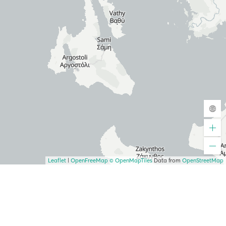
Leaflet
|
OpenFreeMap
© OpenMapTiles
Data from
OpenStreetMap