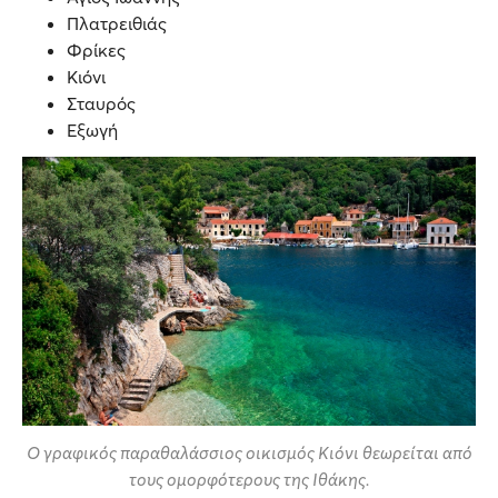
Πλατρειθιάς
Φρίκες
Κιόνι
Σταυρός
Εξωγή
Ο γραφικός παραθαλάσσιος οικισμός Κιόνι θεωρείται από
τους ομορφότερους της Ιθάκης.