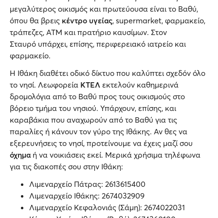
μεγαλύτερος οικισμός και πρωτεύουσα είναι το Βαθύ,
όπου θα βρεις
κέντρο υγείας
, supermarket, φαρμακείο,
τράπεζες, ΑΤΜ και πρατήριο καυσίμων. Στον
Σταυρό υπάρχει, επίσης, περιφερειακό ιατρείο και
φαρμακείο.
Η Ιθάκη διαθέτει οδικό δίκτυο που καλύπτει σχεδόν όλο
το νησί. Λεωφορεία
ΚΤΕΛ
εκτελούν καθημερινά
δρομολόγια από το Βαθύ προς τους οικισμούς στο
βόρειο τμήμα του νησιού. Υπάρχουν, επίσης, και
καραβάκια που αναχωρούν από το Βαθύ για τις
παραλίες ή κάνουν τον γύρο της Ιθάκης. Αν θες να
εξερευνήσεις το νησί, προτείνουμε να έχεις μαζί σου
όχημα
ή να νοικιάσεις εκεί. Μερικά χρήσιμα τηλέφωνα
για τις διακοπές σου στην Ιθάκη:
Λιμεναρχείο Πάτρας: 2613615400
Λιμεναρχείο Ιθάκης: 2674032909
Λιμεναρχείο Κεφαλονιάς (Σάμη): 2674022031