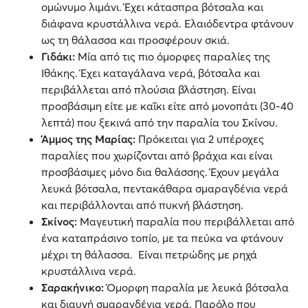
ομώνυμο λιμάνι. Έχει κάτασπρα βότσαλα και
διάφανα κρυστάλλινα νερά. Ελαιόδεντρα φτάνουν
ως τη θάλασσα και προσφέρουν σκιά.
Γιδάκι:
Μία από τις πιο όμορφες παραλίες της
Ιθάκης. Έχει καταγάλανα νερά, βότσαλα και
περιβάλλεται από πλούσια βλάστηση. Είναι
προσβάσιμη είτε με καΐκι είτε από μονοπάτι (30-40
λεπτά) που ξεκινά από την παραλία του Σκίνου.
Άμμος της Μαρίας:
Πρόκειται για 2 υπέροχες
παραλίες που χωρίζονται από βράχια και είναι
προσβάσιμες μόνο δια θαλάσσης. Έχουν μεγάλα
λευκά βότσαλα, πεντακάθαρα σμαραγδένια νερά
και περιβάλλονται από πυκνή βλάστηση.
Σκίνος:
Μαγευτική παραλία που περιβάλλεται από
ένα καταπράσινο τοπίο, με τα πεύκα να φτάνουν
μέχρι τη θάλασσα. Είναι πετρώδης με ρηχά
κρυστάλλινα νερά.
Σαρακήνικο:
Όμορφη παραλία με λευκά βότσαλα
και διαυγή σμαραγδένια νερά. Παρόλο που