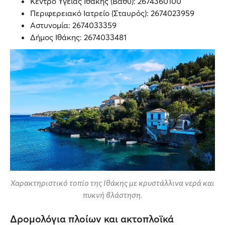
Κέντρο Υγείας Ιθάκης (Βαθύ): 2674360100
Περιφερειακό Ιατρείο (Σταυρός): 2674023959
Αστυνομία: 2674033359
Δήμος Ιθάκης: 2674033481
Χαρακτηριστικό τοπίο της Ιθάκης με κρυστάλλινα νερά και
πυκνή βλάστηση.
Δρομολόγια πλοίων και ακτοπλοϊκά