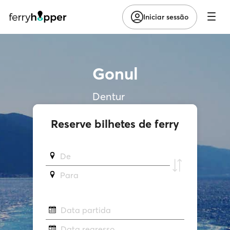
Iniciar sessão
Gonul
Dentur
Reserve bilhetes de ferry
De
Para
Data partida
Data regresso