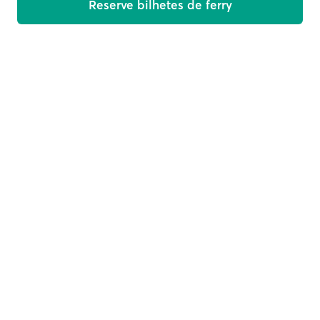
Reserve bilhetes de ferry
Damos-lhe as boas-vindas a bordo!
Receba ofertas, novidades e dicas de viagem no seu e-
mail
E-mail
Subscrever
This site is protected by reCAPTCHA and the Google
Privacy
Policy
and
Terms of Service
apply.