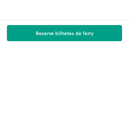
Reserve bilhetes de ferry
Damos-lhe as boas-vindas a bordo!
Receba ofertas, novidades e dicas de viagem no seu e-
mail
E-mail
Subscrever