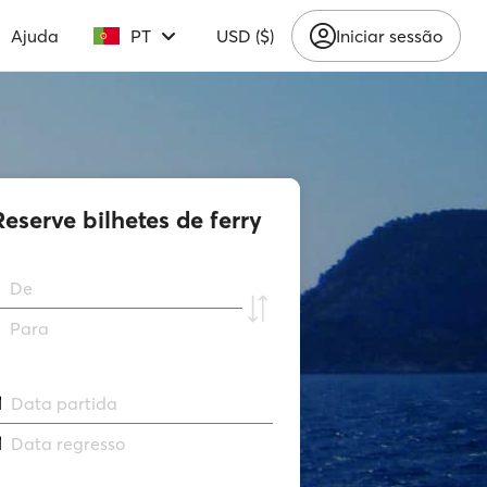
Ajuda
PT
USD ($)
Iniciar sessão
Reserve bilhetes de ferry
De
Para
Data partida
Data regresso