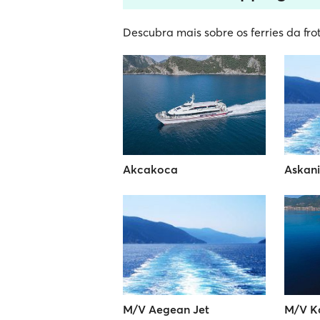
Descubra mais sobre os ferries da fro
Akcakoca
Askan
M/V Aegean Jet
M/V K