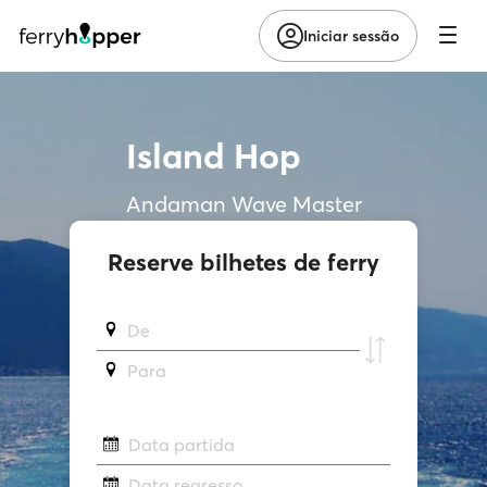
Iniciar sessão
Island Hop
Andaman Wave Master
Reserve bilhetes de ferry
De
Para
Data partida
Data regresso