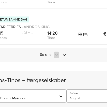
onos
Tinos
RETUR SAMME DAG
AR FERRIES
·
ANDROS KING
45
14:20
·· 35m ··
€
onos
Tinos
Se alle
9
s-Tinos – færgeselskaber
Måned
Tinos til Mykonos
August