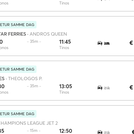
onos
Tinos
RETUR SAMME DAG
AR FERRIES
·
ANDROS QUEEN
10
11:45
·· 35m ··
€
onos
Tinos
RETUR SAMME DAG
ES
·
THEOLOGOS P.
30
13:05
·· 35m ··
€
onos
Tinos
RETUR SAMME DAG
HAMPIONS LEAGUE JET 2
35
12:50
·· 15m ··