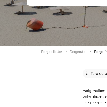
Færgebilletter
Færgeruter
Færge fr
Ture og b
Vælg mellem r
oplysninger, 
Ferryhopper u