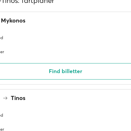
Tinos: fartplaner
Mykonos
ed
er
Find billetter
s
Tinos
ed
er