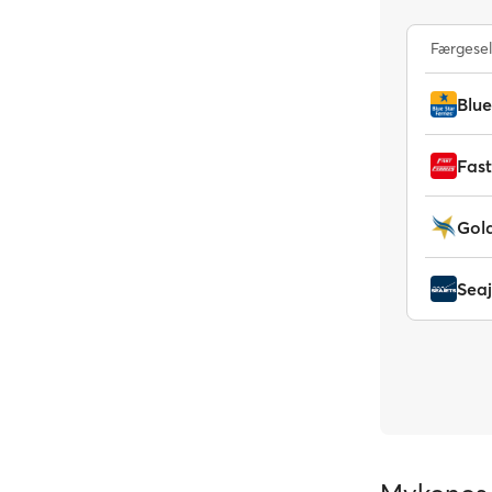
Færgese
Blue
Fast
Gold
Seaj