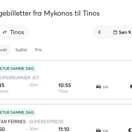
ebilletter fra Mykonos til Tinos
Tinos
Søn 9
unkt
Sejltid
Pris
RETUR SAMME DAG
UPERRUNNER JET
35
10:55
·· 20m ··
onos
Tinos
RETUR SAMME DAG
AR FERRIES
·
SUPEREXPRESS
50
11:10
·· 20m ··
€