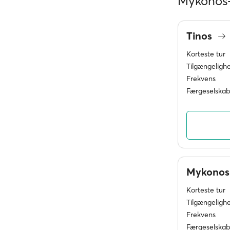
Mykonos-
Tinos
Korteste tur
Tilgængeligh
Frekvens
Færgeselskab
Mykono
Korteste tur
Tilgængeligh
Frekvens
Færgeselskab