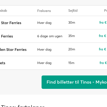
lskab
Sejltid
Pr
Frekvens
 Star Ferries
30m
fra €
Hver dag
 Ferries
35m
fra €
6 dage om ugen
en Star Ferries
20m
fra €
Hver dag
ets
15m
fra €
Hver dag
Find billetter til Tinos - Myk