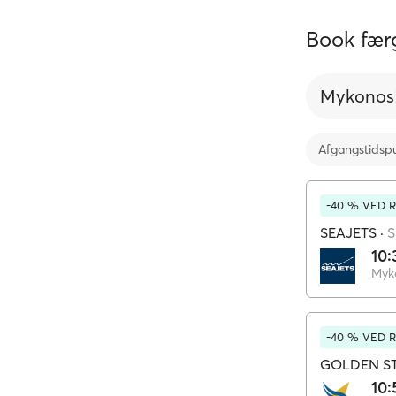
Book færg
Mykonos
Afgangstidsp
-40 % VED 
SEAJETS
·
S
10:
Myk
-40 % VED 
GOLDEN ST
10: