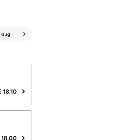
. aug
€ 18.10
 18.00