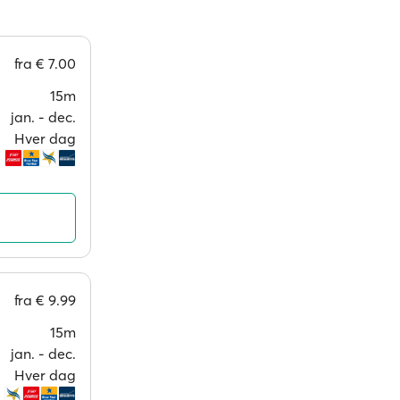
fra
€ 7.00
15m
jan. ‐ dec.
Hver dag
fra
€ 9.99
15m
jan. ‐ dec.
Hver dag