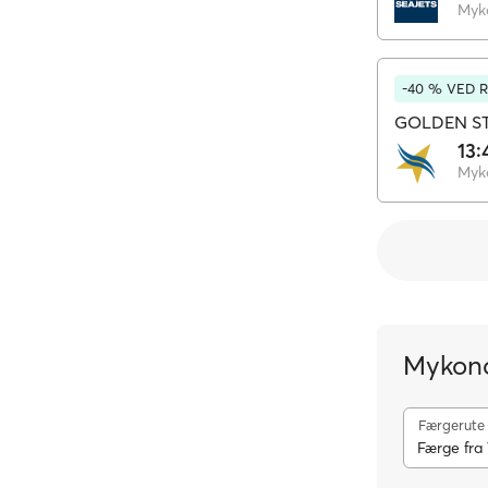
Myk
-40 % VED 
GOLDEN ST
13:
Myk
Mykono
Færgerute
Færge fra 