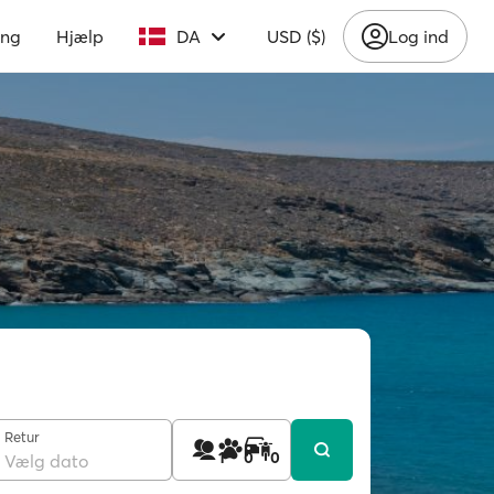
ing
Hjælp
DA
USD ($)
Log ind
Retur
1
0
0
Vælg dato