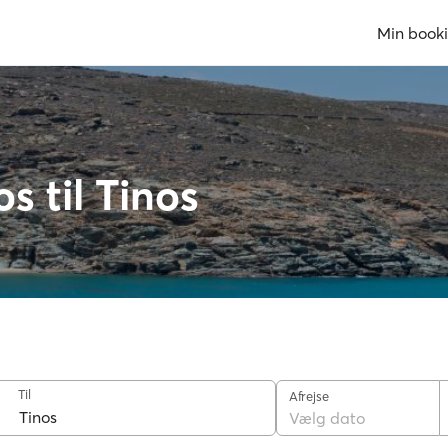
Min book
s til Tinos
Til
Afrejse
Vælg dato