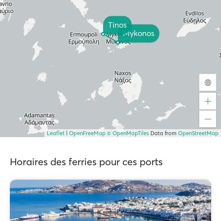
Tinos
Mykonos
Leaflet
|
OpenFreeMap
© OpenMapTiles
Data from
OpenStreetMap
Horaires des ferries pour ces ports