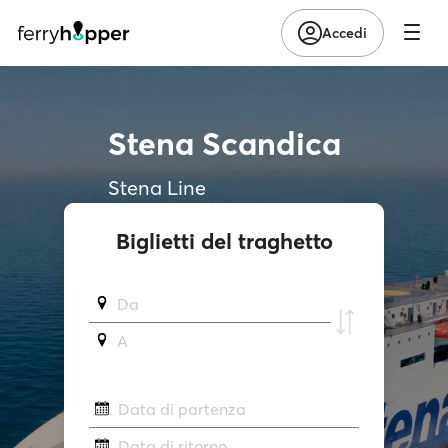
Accedi
Stena Scandica
Stena Line
Biglietti del traghetto
Da
A
Data di partenza
Data di ritorno