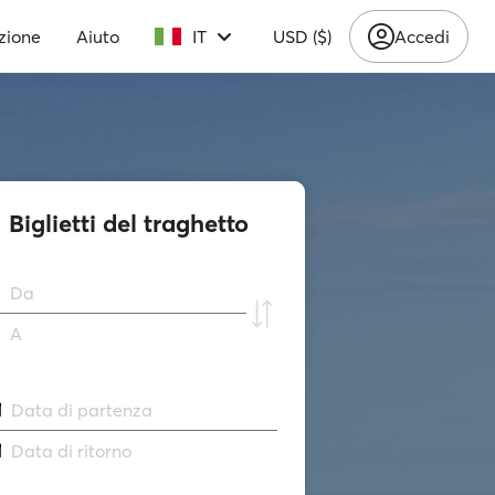
zione
Aiuto
IT
USD ($)
Accedi
Biglietti del traghetto
Da
A
Data di partenza
Data di ritorno