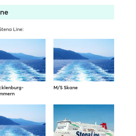
ine
 Stena Line:
cklenburg-
M/S Skane
mmern