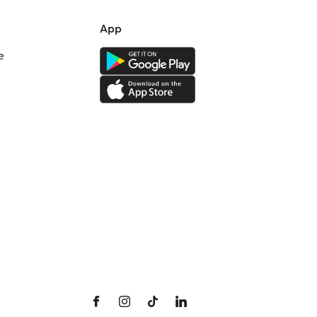
App
e