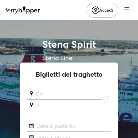
Accedi
Stena Spirit
Stena Line
Biglietti del traghetto
Da
A
Data di partenza
Data di ritorno