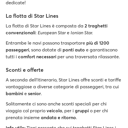
dedicate!
La flotta di Star Lines
La flotta di Star Lines è composta da
2 traghetti
convenzionali
:
European Star
e
Ionian Star.
Entrambe le navi possono trasportare
più di 1200
passeggeri
, sono dotate di
ponti auto
e
garantiscono
tutti i
comfort necessari
per una traversata rilassante.
Sconti e offerte
A seconda dell'itinerario, Star Lines offre
sconti e tariffe
vantaggiose a diverse categorie di passeggeri, tra cui
bambini
e
senior
.
Solitamente ci sono anche sconti speciali per chi
viaggia col proprio
veicolo
, per i
gruppi
o per chi
prenota insieme
andata e ritorno
.
Info utile:
Tieni presente che sui traghetti Star Lines i