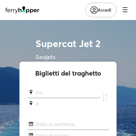
Accedi
Supercat Jet 2
Seajets
Biglietti del traghetto
Da
A
Data di partenza
Data di ritorno