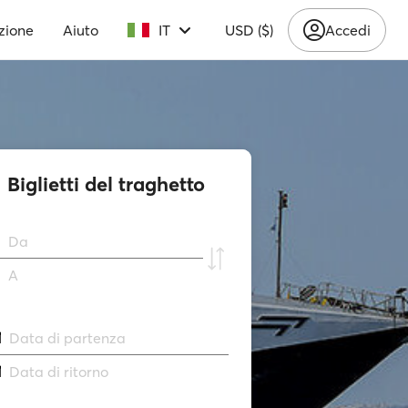
zione
Aiuto
IT
USD ($)
Accedi
Biglietti del traghetto
Da
A
Data di partenza
Data di ritorno