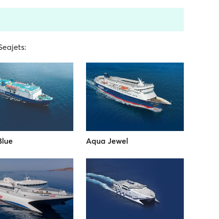
 Seajets:
Blue
Aqua Jewel