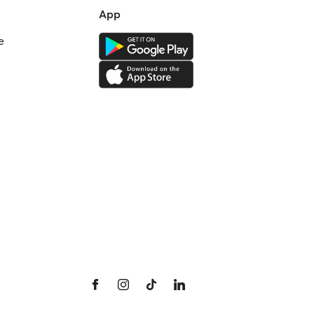
App
e