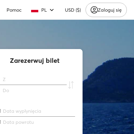
Pomoc
PL
USD ($)
Zaloguj się
Zarezerwuj bilet
Z
Do
Data wypłynięcia
Data powrotu