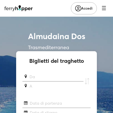
Accedi
Almudaina Dos
Trasmediterranea
Biglietti del traghetto
Da
A
Data di partenza
Data di ritorno