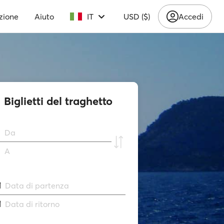
zione
Aiuto
IT
USD ($)
Accedi
Biglietti del traghetto
Da
A
Data di partenza
Data di ritorno