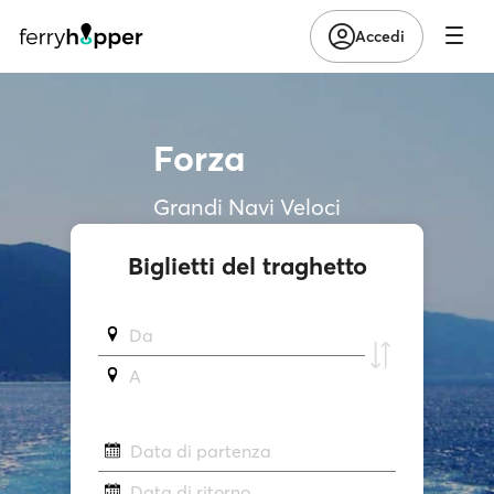
Accedi
Forza
Grandi Navi Veloci
Biglietti del traghetto
Da
A
Data di partenza
Data di ritorno