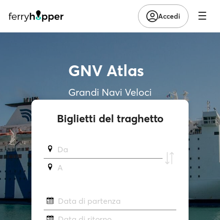
Accedi
GNV Atlas
Grandi Navi Veloci
Biglietti del traghetto
Da
A
Data di partenza
Data di ritorno