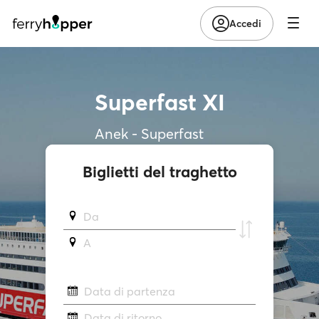
Accedi
Superfast XI
Anek - Superfast
Biglietti del traghetto
Da
A
Data di partenza
Data di ritorno