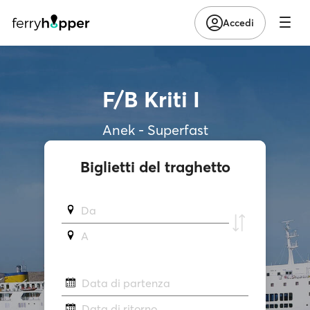
Accedi
F/B Kriti I
Anek - Superfast
Biglietti del traghetto
Da
A
Data di partenza
Data di ritorno