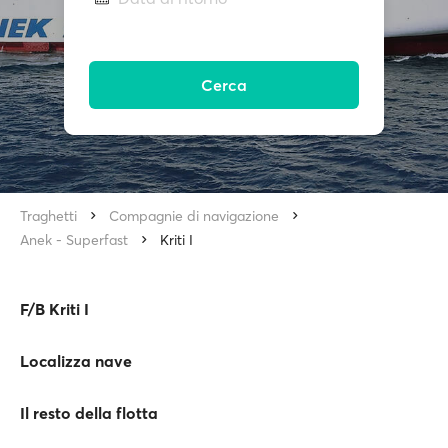
Cerca
Traghetti
Compagnie di navigazione
Anek - Superfast
Kriti I
F/B Kriti I
Localizza nave
Il resto della flotta