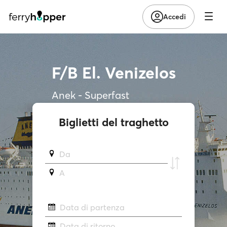
Accedi
F/B El. Venizelos
Anek - Superfast
Biglietti del traghetto
Da
A
Data di partenza
Data di ritorno