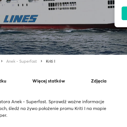
Anek - Superfast
Kriti I
tku
Więcej statków
Zdjęcia
eratora Anek - Superfast. Sprawdź ważne informacje
ch, śledź na żywo położenie promu Kriti I na mapie
per.