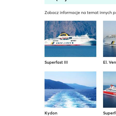
Zobacz informacje na temat innych pr
Superfast III
El. Ven
Kydon
Superf