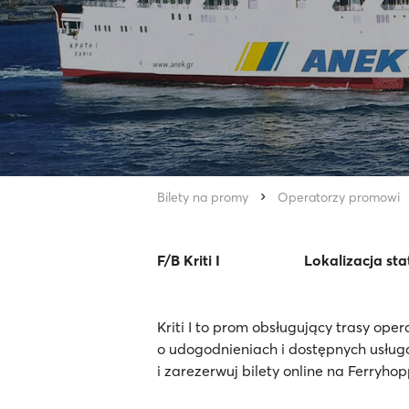
Bilety na promy
Operatorzy promowi
F/B Kriti I
Lokalizacja sta
Kriti I to prom obsługujący trasy op
o udogodnieniach i dostępnych usługa
i zarezerwuj bilety online na Ferryhop