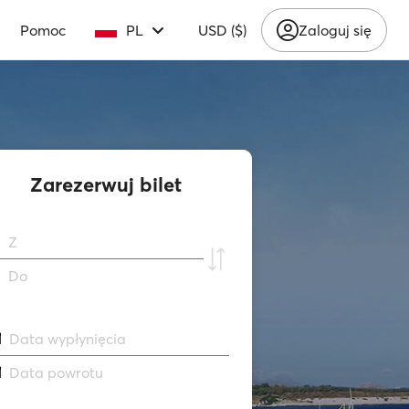
Pomoc
PL
USD ($)
Zaloguj się
Zarezerwuj bilet
Z
Do
Data wypłynięcia
Data powrotu