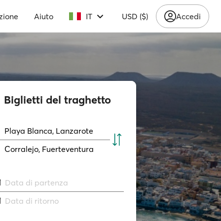
zione
Aiuto
IT
USD ($)
Accedi
Biglietti del traghetto
Playa Blanca, Lanzarote
Corralejo, Fuerteventura
Data di partenza
Data di ritorno