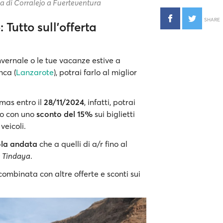
ia di Corralejo a Fuerteventura
SHARE
 Tutto sull’offerta
vernale o le tue vacanze estive a
nca (
Lanzarote
), potrai farlo al miglior
mas entro il
28/11/2024
, infatti, potrai
jo con uno
sconto del 15%
sui biglietti
 veicoli.
ola andata
che a quelli di a/r fino al
e Tindaya
.
combinata con altre offerte e sconti sui