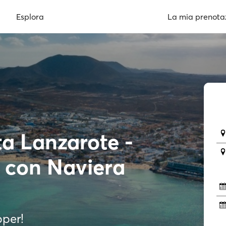
Esplora
La mia prenota
ta Lanzarote -
 con Naviera
pper!