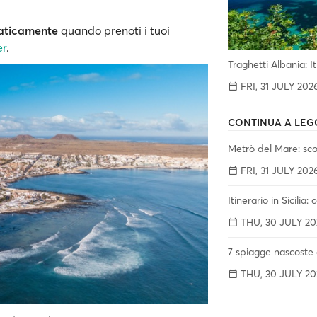
aticamente
quando prenoti i tuoi
er
.
Traghetti Albania: I
FRI, 31 JULY 202
CONTINUA A LEG
Metrò del Mare: scop
FRI, 31 JULY 202
Itinerario in Sicilia:
THU, 30 JULY 20
7 spiagge nascoste d
THU, 30 JULY 20