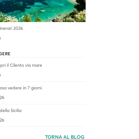
tinerari 2026
6
GERE
ri il Cilento via mare
6
 cosa vedere in 7 giorni
26
ella Sicilia
26
TORNA AL BLOG