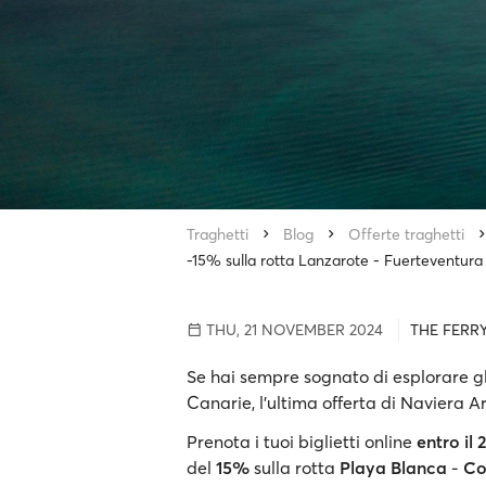
Traghetti
Blog
Offerte traghetti
-15% sulla rotta Lanzarote - Fuerteventur
THU, 21 NOVEMBER 2024
THE FERR
Se hai sempre sognato di esplorare gl
Canarie, l’ultima offerta di Naviera A
Prenota i tuoi biglietti online
entro il
del
15%
sulla rotta
Playa Blanca
-
Co