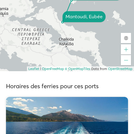
Mantoudi, Eubée
Leaflet
|
OpenFreeMap
© OpenMapTiles
Data from
OpenStreetMap
Horaires des ferries pour ces ports