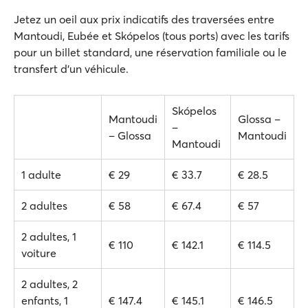
Jetez un oeil aux prix indicatifs des traversées entre
Mantoudi, Eubée et Skópelos (tous ports) avec les tarifs
pour un billet standard, une réservation familiale ou le
transfert d'un véhicule.
Skópelos
Mantoudi
Glossa –
–
– Glossa
Mantoudi
Mantoudi
1 adulte
€ 29
€ 33.7
€ 28.5
2 adultes
€ 58
€ 67.4
€ 57
2 adultes, 1
€ 110
€ 142.1
€ 114.5
voiture
2 adultes, 2
enfants, 1
€ 147.4
€ 145.1
€ 146.5