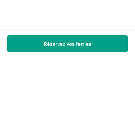
Réservez vos ferries
Bienvenue à bord
Recevez des offres, les nouveautés et des conseils de
voyage directement dans votre boîte de réception
E-mail