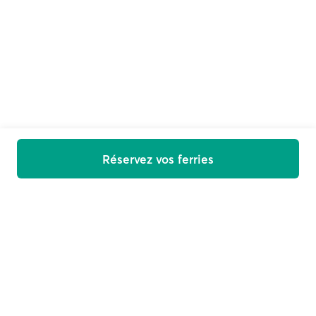
Réservez vos ferries
Bienvenue à bord
Recevez des offres, les nouveautés et des conseils de
voyage directement dans votre boîte de réception