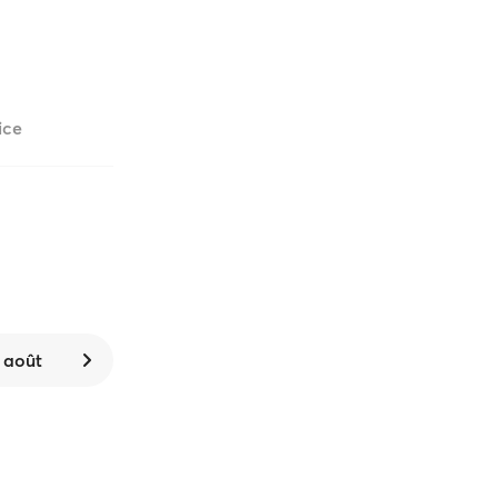
ice
 août