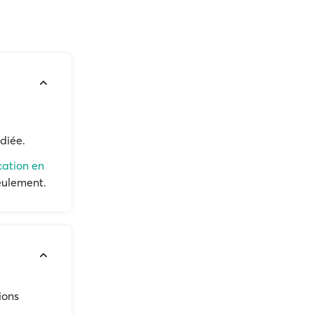
,
diée.
cation en
eulement.
ions