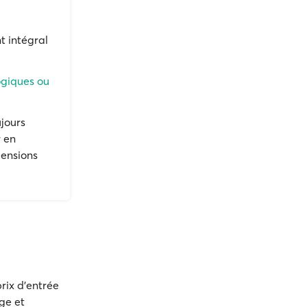
 intégral
ogiques ou
ujours
r en
pensions
prix d'entrée
ge et