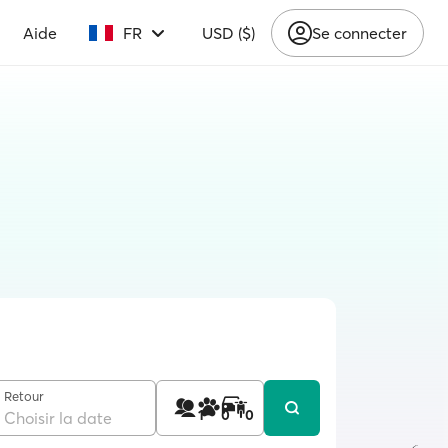
Aide
FR
USD ($)
Se connecter
Retour
1
0
0
Choisir la date