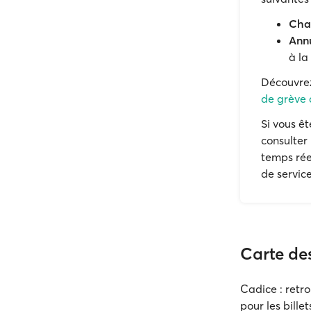
Chan
Annu
à la
Découvr
de grève d
Si vous ê
consulter
temps rée
de service
Carte des
Cadice : retro
pour les bille