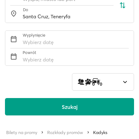
Do
Wypłynięcie
Wybierz datę
Powrót
Wybierz datę
1
0
0
Szukaj
Bilety na promy
Rozkłady promów
Kadyks