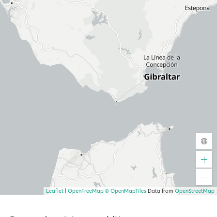
Leaflet
|
OpenFreeMap
© OpenMapTiles
Data from
OpenStreetMap