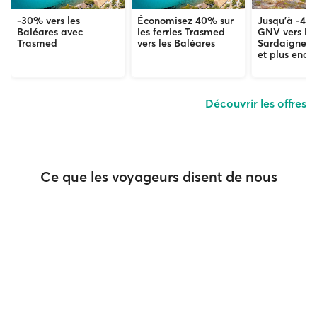
-30% vers les
Économisez 40% sur
Jusqu'à -40
Baléares avec
les ferries Trasmed
GNV vers la S
Trasmed
vers les Baléares
Sardaigne, l
et plus enco
Découvrir les offres
Ce que les voyageurs disent de nous