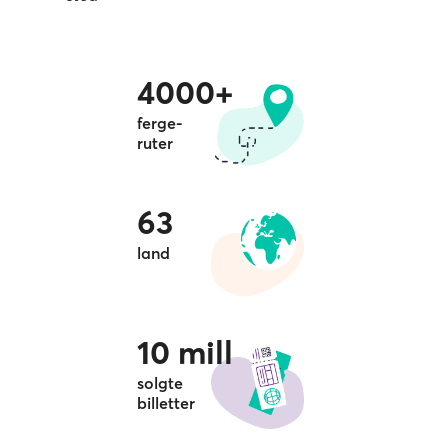
4000+
ferge-
ruter
63
land
10 mill
solgte
billetter