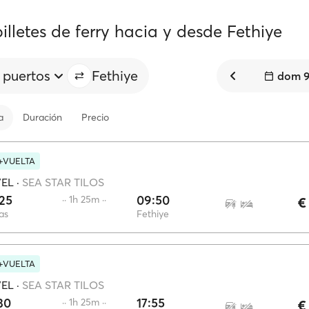
illetes de ferry hacia y desde Fethiye
 puertos
Fethiye
dom 9
a
Duración
Precio
+VUELTA
VEL
·
SEA STAR TILOS
25
09:50
·· 1h 25m ··
€
as
Fethiye
+VUELTA
VEL
·
SEA STAR TILOS
30
17:55
·· 1h 25m ··
€