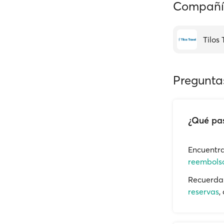
Compañía
Tilos 
Pregunta
¿Qué pas
Encuentra
reembolso
Recuerda 
reservas
,