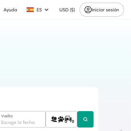
Ayuda
ES
USD ($)
Iniciar sesión
Vuelta
1
0
0
Escoge la fecha