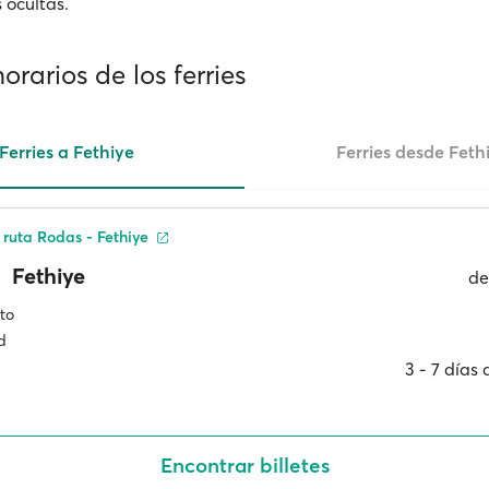
 ocultas.
horarios de los ferries
Ferries a Fethiye
Ferries desde Feth
 ruta Rodas - Fethiye
Fethiye
d
to
d
3 ‐ 7 días
Encontrar billetes