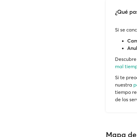
¿Qué pas
Si se can
Camb
Anul
Descubr
mal tiemp
Si te pre
nuestra
p
tiempo re
de los ser
Mapa de 