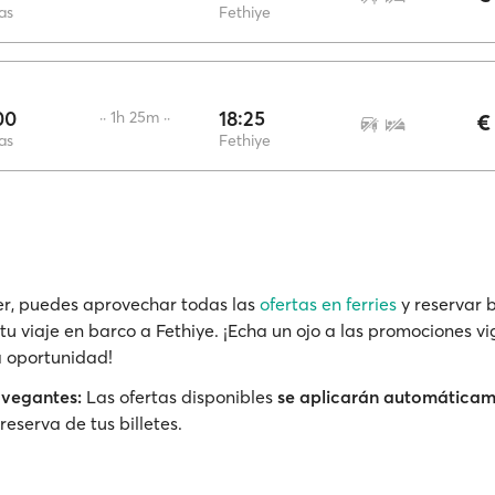
as
Fethiye
00
18:25
·· 1h 25m ··
€
as
Fethiye
r, puedes aprovechar todas las
ofertas en ferries
y reservar b
tu viaje en barco a Fethiye. ¡Echa un ojo a las promociones vi
a oportunidad!
avegantes:
Las ofertas disponibles
se aplicarán automática
reserva de tus billetes.