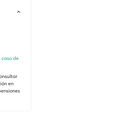
n caso de
onsultar
ión en
pensiones