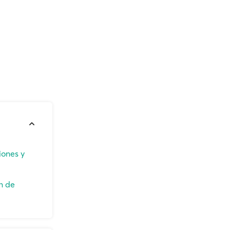
iones y
n de