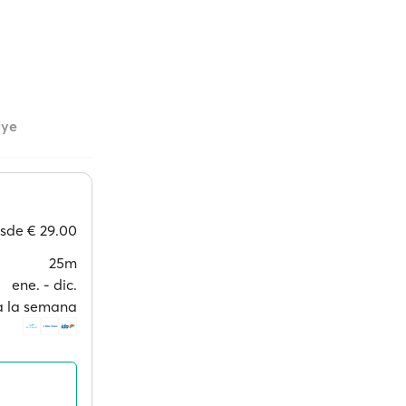
iye
esde
€ 29.00
25m
ene. ‐ dic.
 a la semana