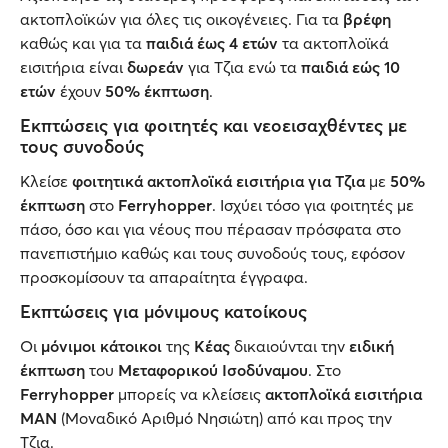
ακτοπλοϊκών για όλες τις οικογένειες. Για τα
βρέφη
καθώς και για τα
παιδιά έως 4 ετών
τα ακτοπλοϊκά
εισιτήρια είναι
δωρεάν
για Τζια ενώ τα
παιδιά εώς 10
ετών
έχουν
50% έκπτωση
.
Εκπτώσεις για φοιτητές και νεοεισαχθέντες με
τους συνοδούς
Κλείσε
φοιτητικά ακτοπλοϊκά εισιτήρια για Τζια
με
50%
έκπτωση
στο
Ferryhopper
. Ισχύει τόσο για φοιτητές με
πάσο, όσο και για νέους που πέρασαν πρόσφατα στο
πανεπιστήμιο καθώς και τους συνοδούς τους, εφόσον
προσκομίσουν τα απαραίτητα έγγραφα.
Εκπτώσεις για μόνιμους κατοίκους
Οι
μόνιμοι κάτοικοι
της
Κέας
δικαιούνται την
ειδική
έκπτωση
του
Μεταφορικού Ισοδύναμου
. Στο
Ferryhopper
μπορείς να κλείσεις
ακτοπλοϊκά εισιτήρια
ΜΑΝ
(Μοναδικό Αριθμό Νησιώτη) από και προς την
Τζια.