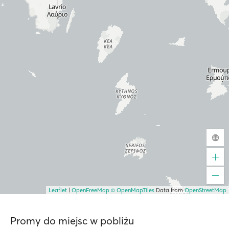
Leaflet
|
OpenFreeMap
© OpenMapTiles
Data from
OpenStreetMap
Promy do miejsc w pobliżu