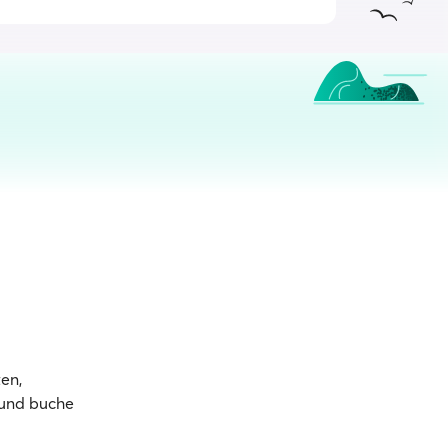
en,
 und buche