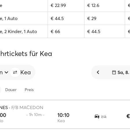
e
€ 22.99
€ 12.6
, 1 Auto
€ 44.5
€ 29
, 2 Kinder, 1 Auto
€ 66
€ 44.5
rtickets für Kea
en
Kea
Sa, 8
Dauer
Preis
NES
·
F/B MACEDON
:00
10:10
·· 1h 10m ··
€
io
Kea