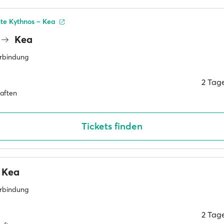
te Kythnos – Kea
Kea
erbindung
2 Tag
haften
Tickets finden
Kea
erbindung
2 Tag