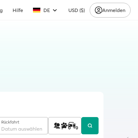
ng
Hilfe
DE
USD ($)
Anmelden
Rückfahrt
1
0
0
Datum auswählen