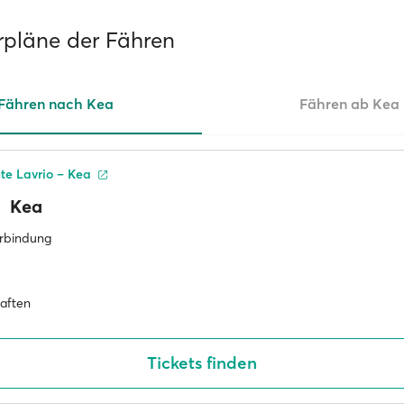
rpläne der Fähren
Fähren nach Kea
Fähren ab Kea
te Lavrio – Kea
Kea
erbindung
haften
Tickets finden