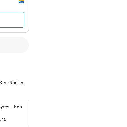
n Kea-Routen
Syros – Kea
€ 10