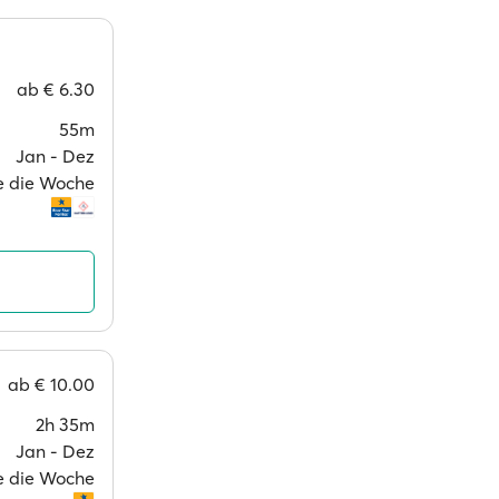
ab
€ 6.30
55m
Jan ‐ Dez
e die Woche
ab
€ 10.00
2h 35m
Jan ‐ Dez
e die Woche