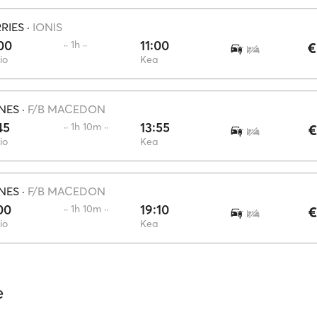
RIES
·
IONIS
00
11:00
·· 1h ··
€
io
Kea
NES
·
F/B MACEDON
45
13:55
·· 1h 10m ··
€
io
Kea
NES
·
F/B MACEDON
00
19:10
·· 1h 10m ··
€
io
Kea
e