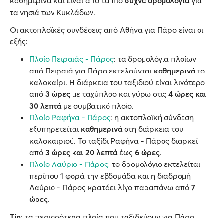
καθημερινά και είναι από τα πιο
συχνά δρομολόγια
για
τα νησιά των Κυκλάδων.
Οι ακτοπλοϊκές συνδέσεις από Αθήνα για Πάρο είναι οι
εξής:
Πλοίο Πειραιάς - Πάρος
: τα δρομολόγια πλοίων
από Πειραιά για Πάρο εκτελούνται
καθημερινά
το
καλοκαίρι. Η διάρκεια του ταξιδιού είναι λιγότερο
από
3 ώρες
με ταχύπλοο και γύρω στις
4 ώρες και
30 λεπτά
με συμβατικό πλοίο.
Πλοίο Ραφήνα - Πάρος
: η ακτοπλοϊκή σύνδεση
εξυπηρετείται
καθημερινά
στη διάρκεια του
καλοκαιριού. Το ταξίδι Ραφήνα - Πάρος διαρκεί
από
3 ώρες
και 20 λεπτά
έως
6 ώρες
.
Πλοίο Λαύριο - Πάρος
: το δρομολόγιο εκτελείται
περίπου 1 φορά την εβδομάδα και η διαδρομή
Λαύριο - Πάρος κρατάει λίγο παραπάνω από
7
ώρες
.
Tip
: τα περισσότερα πλοία που ταξιδεύουν για Πάρο