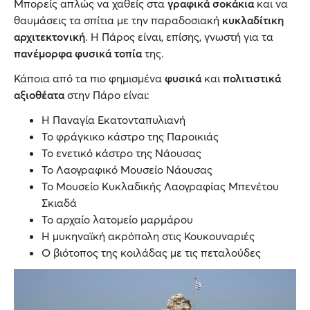
Μπορείς απλώς να χαθείς στα
γραφικά σοκάκια
και να
θαυμάσεις τα σπίτια με την παραδοσιακή
κυκλαδίτικη
αρχιτεκτονική
. Η Πάρος είναι, επίσης, γνωστή για τα
πανέμορφα φυσικά τοπία
της.
Κάποια από τα πιο φημισμένα
φυσικά
και
πολιτιστικά
αξιοθέατα
στην Πάρο είναι:
Η Παναγία Εκατονταπυλιανή
Το φράγκικο κάστρο της Παροικιάς
Το ενετικό κάστρο της Νάουσας
Το Λαογραφικό Μουσείο Νάουσας
Το Μουσείο Κυκλαδικής Λαογραφίας Μπενέτου
Σκιαδά
Το αρχαίο λατομείο μαρμάρου
Η μυκηναϊκή ακρόπολη στις Κουκουναριές
Ο βιότοπος της κοιλάδας με τις πεταλούδες