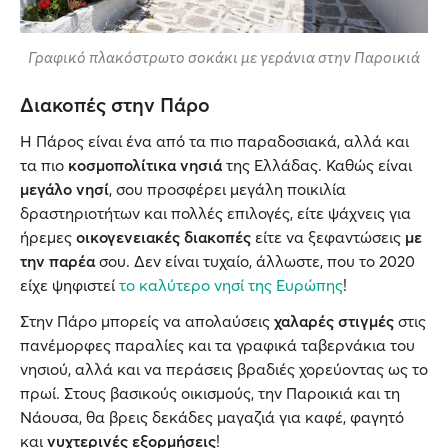
Γραφικό πλακόστρωτο σοκάκι με γεράνια στην Παροικιά
Διακοπές στην Πάρο
Η Πάρος είναι ένα από τα πιο παραδοσιακά, αλλά και
τα πιο
κοσμοπολίτικα νησιά
της Ελλάδας. Καθώς είναι
μεγάλο νησί
, σου προσφέρει μεγάλη ποικιλία
δραστηριοτήτων και πολλές επιλογές, είτε ψάχνεις για
ήρεμες
οικογενειακές διακοπές
είτε να ξεφαντώσεις
με
την παρέα
σου. Δεν είναι τυχαίο, άλλωστε, που το 2020
είχε ψηφιστεί
το καλύτερο νησί της Ευρώπης
!
Στην Πάρο μπορείς να απολαύσεις
χαλαρές στιγμές
στις
πανέμορφες παραλίες και τα γραφικά ταβερνάκια του
νησιού, αλλά και να περάσεις βραδιές χορεύοντας ως το
πρωί. Στους βασικούς οικισμούς, την Παροικιά και τη
Νάουσα, θα βρεις δεκάδες μαγαζιά για καφέ, φαγητό
και
νυχτερινές εξορμήσεις
!