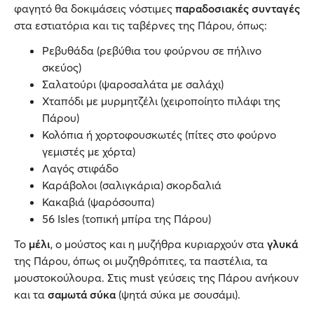
φαγητό θα δοκιμάσεις νόστιμες
παραδοσιακές συνταγές
στα εστιατόρια και τις ταβέρνες της Πάρου, όπως:
Ρεβυθάδα (ρεβύθια του φούρνου σε πήλινο
σκεύος)
Σαλατούρι (ψαροσαλάτα με σαλάχι)
Χταπόδι με μυρμητζέλι (χειροποίητο πιλάφι της
Πάρου)
Κολόπια ή χορτοφουσκωτές (πίτες στο φούρνο
γεμιστές με χόρτα)
Λαγός στιφάδο
Καράβολοι (σαλιγκάρια) σκορδαλιά
Κακαβιά (ψαρόσουπα)
56 Isles (τοπική μπίρα της Πάρου)
Το
μέλι
, ο μούστος και η μυζήθρα κυριαρχούν στα
γλυκά
της Πάρου, όπως οι μυζηθρόπιτες, τα παστέλια, τα
μουστοκούλουρα. Στις must γεύσεις της Πάρου ανήκουν
και τα
σαμωτά σύκα
(ψητά σύκα με σουσάμι).