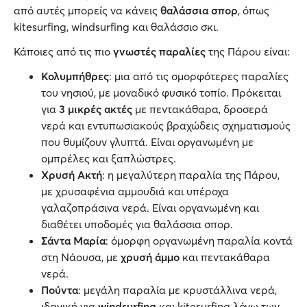
από αυτές μπορείς να κάνεις
θαλάσσια σπορ
, όπως
kitesurfing, windsurfing και θαλάσσιο σκι.
Κάποιες από τις πιο
γνωστές παραλίες
της Πάρου είναι:
Κολυμπήθρες
: μια από τις ομορφότερες παραλίες
του νησιού, με μοναδικό φυσικό τοπίο. Πρόκειται
για
3 μικρές ακτές
με πεντακάθαρα, δροσερά
νερά και εντυπωσιακούς βραχώδεις σχηματισμούς
που θυμίζουν γλυπτά. Είναι οργανωμένη με
ομπρέλες και ξαπλώστρες.
Χρυσή Ακτή
: η μεγαλύτερη παραλία της Πάρου,
με χρυσαφένια αμμουδιά και υπέροχα
γαλαζοπράσινα νερά. Είναι οργανωμένη και
διαθέτει υποδομές για θαλάσσια σπορ.
Σάντα Μαρία
: όμορφη οργανωμένη παραλία κοντά
στη Νάουσα, με
χρυσή άμμο
και πεντακάθαρα
νερά.
Πούντα
: μεγάλη παραλία με κρυστάλλινα νερά,
ιδανική για
windsurfing
και kitesurfing λόγω των