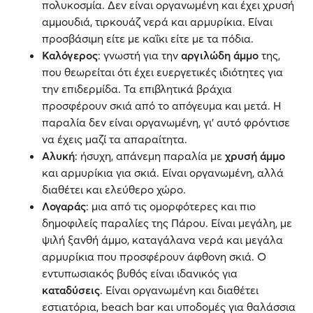
πολυκοσμία. Δεν είναι οργανωμένη και έχει χρυσή
αμμουδιά, τιρκουάζ νερά και αρμυρίκια. Είναι
προσβάσιμη είτε με καΐκι είτε με τα πόδια.
Καλόγερος
: γνωστή για την
αργιλώδη άμμο
της,
που θεωρείται ότι έχει ευεργετικές ιδιότητες για
την επιδερμίδα. Τα επιβλητικά βράχια
προσφέρουν σκιά από το απόγευμα και μετά. Η
παραλία δεν είναι οργανωμένη, γι' αυτό φρόντισε
να έχεις μαζί τα απαραίτητα.
Αλυκή
: ήσυχη, απάνεμη παραλία με
χρυσή άμμο
και αρμυρίκια για σκιά. Είναι οργανωμένη, αλλά
διαθέτει και ελεύθερο χώρο.
Λογαράς
: μια από τις ομορφότερες και πιο
δημοφιλείς παραλίες της Πάρου. Είναι μεγάλη, με
ψιλή ξανθή άμμο, καταγάλανα νερά και μεγάλα
αρμυρίκια που προσφέρουν άφθονη σκιά. Ο
εντυπωσιακός βυθός είναι ιδανικός για
καταδύσεις
. Είναι οργανωμένη και διαθέτει
εστιατόρια, beach bar και υποδομές για θαλάσσια