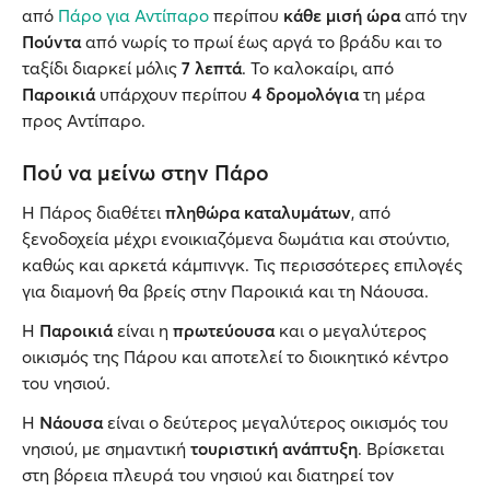
από
Πάρο για Αντίπαρο
περίπου
κάθε μισή ώρα
από την
Πούντα
από νωρίς το πρωί έως αργά το βράδυ και το
ταξίδι διαρκεί μόλις
7 λεπτά
. Το καλοκαίρι, από
Παροικιά
υπάρχουν περίπου
4 δρομολόγια
τη μέρα
προς Αντίπαρο.
Πού να μείνω στην Πάρο
Η Πάρος διαθέτει
πληθώρα καταλυμάτων
, από
ξενοδοχεία μέχρι ενοικιαζόμενα δωμάτια και στούντιο,
καθώς και αρκετά κάμπινγκ. Τις περισσότερες επιλογές
για διαμονή θα βρείς στην Παροικιά και τη Νάουσα.
Η
Παροικιά
είναι η
πρωτεύουσα
και ο μεγαλύτερος
οικισμός της Πάρου και αποτελεί το διοικητικό κέντρο
του νησιού.
Η
Νάουσα
είναι ο δεύτερος μεγαλύτερος οικισμός του
νησιού, με σημαντική
τουριστική ανάπτυξη
. Βρίσκεται
στη βόρεια πλευρά του νησιού και διατηρεί τον