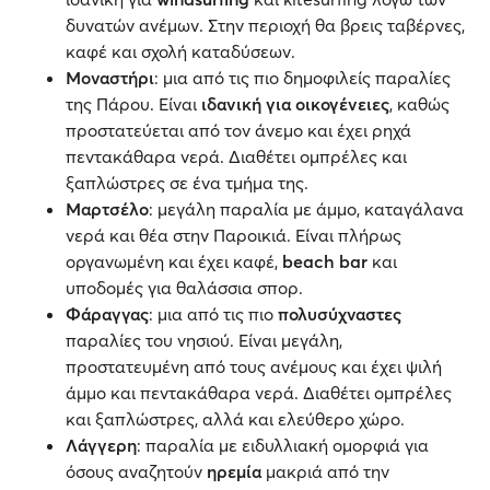
δυνατών ανέμων. Στην περιοχή θα βρεις ταβέρνες,
καφέ και σχολή καταδύσεων.
Μοναστήρι
: μια από τις πιο δημοφιλείς παραλίες
της Πάρου. Είναι
ιδανική για οικογένειες
, καθώς
προστατεύεται από τον άνεμο και έχει ρηχά
πεντακάθαρα νερά. Διαθέτει ομπρέλες και
ξαπλώστρες σε ένα τμήμα της.
Μαρτσέλο
: μεγάλη παραλία με άμμο, καταγάλανα
νερά και θέα στην Παροικιά. Είναι πλήρως
οργανωμένη και έχει καφέ,
beach bar
και
υποδομές για θαλάσσια σπορ.
Φάραγγας
: μια από τις πιο
πολυσύχναστες
παραλίες του νησιού. Είναι μεγάλη,
προστατευμένη από τους ανέμους και έχει ψιλή
άμμο και πεντακάθαρα νερά. Διαθέτει ομπρέλες
και ξαπλώστρες, αλλά και ελεύθερο χώρο.
Λάγγερη
: παραλία με ειδυλλιακή ομορφιά για
όσους αναζητούν
ηρεμία
μακριά από την