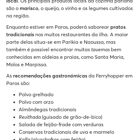
local
. Os principais produtos locais da cozinha pariana
são o
marisco
, o queijo, o vinho e os legumes cultivados
na região.
Enquanto estiver em Paros, poderá saborear
pratos
tradicionais
nos muitos restaurantes da ilha. A maior
parte delas situa-se em Parikia e Naoussa, mas
também é possível encontrar muitas
tavernas
bem
conhecidas em aldeias e praias, como Santa Maria,
Molos e Marpissa.
As
recomendações gastronómicas
da Ferryhopper em
Paros são:
Polvo grelhado
Polvo com orzo
Almôndegas tradicionais
Revithada
(guisado de grão-de-bico)
Salada de feijão-frade com verduras
Conservas tradicionais de uva e marmelo
Kalfa
(alcachofras com feijão)