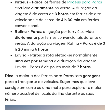
Piraeus - Paros
: os ferries de
Piraeus para Paros
circulam
diariamente
no verão. A duração da
viagem é de cerca de
3 horas
em ferries de alta
velocidade e de cerca de
4 h 30 min
em ferries
convencional.
Rafina - Paros
: a ligação por ferry é servida
diariamente
por ferries convencionais durante o
verão. A duração da viagem Rafina - Paros é de
3
h 20 min
a
6 horas
.
Lavrio - Paros
: a rota efetua-se normalmente
uma vez por semana
e a duração da viagem
Lavrio - Paros é de pouco mais de
7 horas
.
Dica
: a maioria dos ferries para Paros tem
garagens
para o transporte de veículos. Sugerimos que leve
consigo um carro ou uma mota para explorar o maior
número possível de locais da ilha durante as suas
férias.