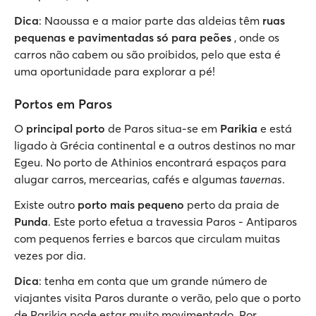
Dica
: Naoussa e a maior parte das aldeias têm
ruas
pequenas e pavimentadas só para peões
, onde os
carros não cabem ou são proibidos, pelo que esta é
uma oportunidade para explorar a pé!
Portos em Paros
O
principal porto
de Paros situa-se em
Parikia
e está
ligado à Grécia continental e a outros destinos no mar
Egeu. No porto de Athinios encontrará espaços para
alugar carros, mercearias, cafés e algumas
tavernas
.
Existe outro
porto mais pequeno
perto da praia de
Punda
. Este porto efetua a travessia Paros - Antiparos
com pequenos ferries e barcos que circulam muitas
vezes por dia.
Dica
: tenha em conta que um grande número de
viajantes visita Paros durante o verão, pelo que o porto
de Parikia pode estar muito movimentado. Por