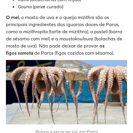
Gouna
(peixe curado)
O mel
, o mosto de uva e o queijo
mizithra
são os
principais ingredientes das iguarias doces de Paros,
como a
mizithropita
(tarte de mizithra), o
pasteli
(barra
de sésamo com mel) e a
moustokouloura
(bolachas de
mosto de uva). Não pode deixar de provar
os
figos
samota
de Paros (figos cozidos com sésamo).
Polvos a secar ao sol, em Paros