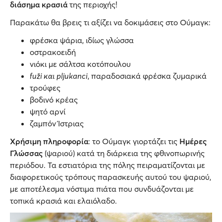
διάσημα κρασιά
της περιοχής!
Παρακάτω θα βρεις τι αξίζει να δοκιμάσεις στο Ούμαγκ:
φρέσκα ψάρια, ιδίως γλώσσα
οστρακοειδή
νιόκι με σάλτσα κοτόπουλου
fuži και pljukanci
, παραδοσιακά φρέσκα ζυμαρικά
τρούφες
βοδινό κρέας
ψητό αρνί
ζαμπόν Ίστριας
Χρήσιμη πληροφορία
: το Ούμαγκ γιορτάζει τις
Ημέρες
Γλώσσας
(ψαριού) κατά τη διάρκεια της φθινοπωρινής
περιόδου. Τα εστιατόρια της πόλης πειραματίζονται με
διαφορετικούς τρόπους παρασκευής αυτού του ψαριού,
με αποτέλεσμα νόστιμα πιάτα που συνδυάζονται με
τοπικά κρασιά και ελαιόλαδο.