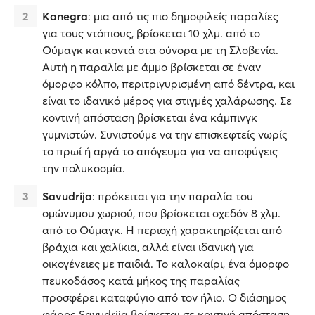
Kanegra
: μια από τις πιο δημοφιλείς παραλίες
για τους ντόπιους, βρίσκεται 10 χλμ. από το
Ούμαγκ και κοντά στα σύνορα με τη Σλοβενία.
Αυτή η παραλία με άμμο βρίσκεται σε έναν
όμορφο κόλπο, περιτριγυρισμένη από δέντρα, και
είναι το ιδανικό μέρος για στιγμές χαλάρωσης. Σε
κοντινή απόσταση βρίσκεται ένα κάμπινγκ
γυμνιστών. Συνιστούμε να την επισκεφτείς νωρίς
το πρωί ή αργά το απόγευμα για να αποφύγεις
την πολυκοσμία.
Savudrija
: πρόκειται για την παραλία του
ομώνυμου χωριού, που βρίσκεται σχεδόν 8 χλμ.
από το Ούμαγκ. Η περιοχή χαρακτηρίζεται από
βράχια και χαλίκια, αλλά είναι ιδανική για
οικογένειες με παιδιά. Το καλοκαίρι, ένα όμορφο
πευκοδάσος κατά μήκος της παραλίας
προσφέρει καταφύγιο από τον ήλιο. Ο διάσημος
φάρος Savudrija βρίσκεται σε κοντινή απόσταση,