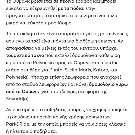
Το Ούμαγκ βρίσκεται σε πεδινό έδαφος και μπορεί
εύκολα να εξερευνηθεί
με τα πόδια
. Στην
πραγματικότητα, το ιστορικό του κέντρο είναι πολύ
μικρό και εύκολα προσβάσιμο.
Το αυτοκίνητο δεν είναι απαραίτητο για τις μετακίνησεις
σου ενώ τα
ταξί
είναι πάντα μια διαθέσιμη επιλογή. Αν
αποφασίσεις να μείνεις εκτός του κέντρου, υπάρχει
τουριστικό τρένο
που εκτελεί δρομολόγια κάθε μισή
ώρα από το Polynesia προς το Ούμαγκ και πίσω (με
στάση στα θέρετρα Punta, Stella Maris, Katoro, και
Polynesia). Υπάρχει επίσης λεωφορείο που αναχωρεί
από το σταθμό λεωφορείων και κάνει
δρομολόγιο γύρω
από το Ούμαγκ
(για παράδειγμα, στο φάρο της
Savudrija).
Αν σου αρέσει το
ποδήλατο
, μπορείς να χρησιμοποιήσεις
τη δημόσια υπηρεσία κοινής χρήσης ποδηλάτων
Park&Ride, με την οποία μπορείς να νοικιάσεις κλασικά
ή ηλεκτρικά ποδήλατα.