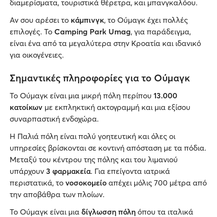
διαμερίσματα, τουριστικά θέρετρα, και μπανγκαλόου.
Αν σου αρέσει το
κάμπινγκ
, το Ούμαγκ έχει πολλές
επιλογές. Το
Camping Park Umag
, για παράδειγμα,
είναι ένα από τα μεγαλύτερα στην Κροατία και ιδανικό
για οικογένειες.
Σημαντικές πληροφορίες για το Ούμαγκ
Το Ούμαγκ είναι μια μικρή πόλη περίπου
13.000
κατοίκων
με εκπληκτική ακτογραμμή και μια εξίσου
συναρπαστική ενδοχώρα.
Η Παλιά πόλη είναι πολύ γοητευτική και όλες οι
υπηρεσίες βρίσκονται σε κοντινή απόσταση με τα πόδια.
Μεταξύ του κέντρου της πόλης και του λιμανιού
υπάρχουν
3 φαρμακεία
. Για επείγοντα ιατρικά
περιστατικά, το
νοσοκομείο
απέχει μόλις 700 μέτρα από
την αποβάθρα των πλοίων.
Το Ούμαγκ είναι μια
δίγλωσση πόλη
όπου τα ιταλικά