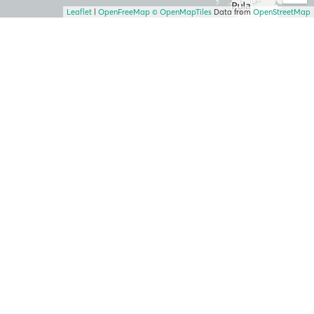
Leaflet
|
OpenFreeMap
© OpenMapTiles
Data from
OpenStreetMap