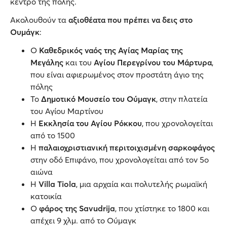
κέντρο της πόλης.
Ακολουθούν τα
αξιοθέατα που πρέπει να δεις στο
Ουμάγκ
:
Ο
Καθεδρικός ναός της Αγίας Μαρίας της
Μεγάλης
και του
Αγίου Περεγρίνου του Μάρτυρα
,
που είναι αφιερωμένος στον προστάτη άγιο της
πόλης
Το
Δημοτικό Μουσείο του Ούμαγκ
, στην πλατεία
του Αγίου Μαρτίνου
Η
Εκκλησία του Αγίου Ρόκκου
, που χρονολογείται
από το 1500
Η
παλαιοχριστιανική περιτοιχισμένη σαρκοφάγος
στην οδό Επιφάνο, που χρονολογείται από τον 5ο
αιώνα
Η
Villa Tiola
, μια αρχαία και πολυτελής ρωμαϊκή
κατοικία
Ο
φάρος της Savudrija
, που χτίστηκε το 1800 και
απέχει 9 χλμ. από το Ούμαγκ