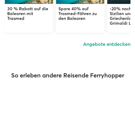
30 % Rabatt auf die
Spare 40% auf
-20% nach S
Balearen mit
Trasmed-Fähren zu
Sizilien und
Trasmed
den Balearen
Griechenlan
Grimaldi Lin
Angebote entdecken
So erleben andere Reisende Ferryhopper