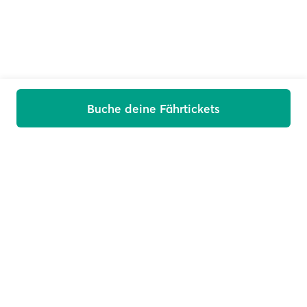
Buche deine Fährtickets
Willkommen an Bord
Erhalte Angebote, News und Urlaubstipps direkt in dein
Postfach
E-Mail