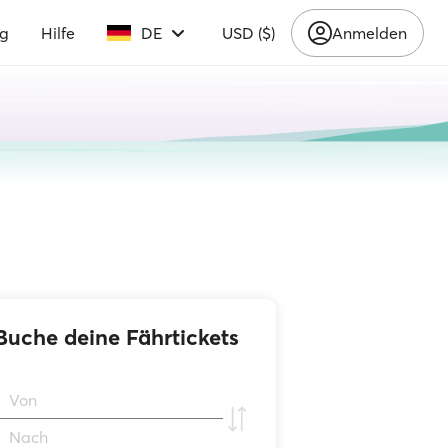
ng
Hilfe
DE
USD ($)
Anmelden
Buche deine Fährtickets
Von
Νach