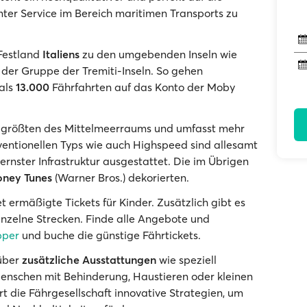
ter Service im Bereich maritimen Transports zu
Festland
Italiens
zu den umgebenden Inseln wie
ie der Gruppe der Tremiti-Inseln. So gehen
als
13.000
Fährfahrten auf das Konto der Moby
er größten des Mittelmeerraums und umfasst mehr
nventionellen Typs wie auch Highspeed sind allesamt
nster Infrastruktur ausgestattet. Die im Übrigen
oney Tunes
(Warner Bros.) dekorierten.
t ermäßigte Tickets für Kinder. Zusätzlich gibt es
nzelne Strecken. Finde alle Angebote und
pper
und buche die günstige Fährtickets.
 über
zusätzliche Ausstattungen
wie speziell
Menschen mit Behinderung, Haustieren oder kleinen
t die Fährgesellschaft innovative Strategien, um