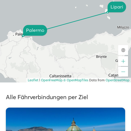
Lipari
Palermo
Leaflet
|
OpenFreeMap
© OpenMapTiles
Data from
OpenStreetMap
Alle Fährverbindungen per Ziel