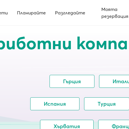
Моята
ети
Планирайте
Разгледайте
резервация
риботни компа
Гърция
Итал
Испания
Турция
Хърватия
Франц