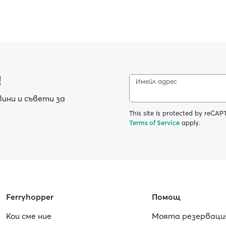
!
Имейл адрес
ини и съвети за
This site is protected by reC
Terms of Service
apply.
Ferryhopper
Помощ
Кои сме ние
Моята резерваци