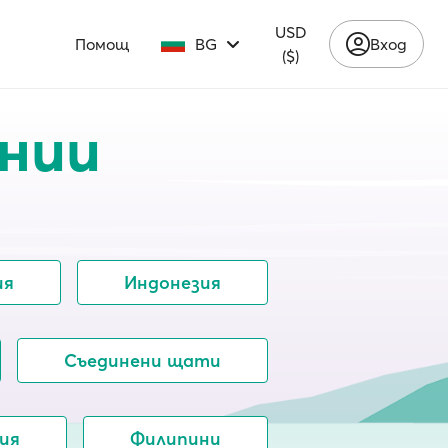
USD
Помощ
BG
Вход
($)
нии
ия
Индонезия
Съединени щати
ия
Филипини